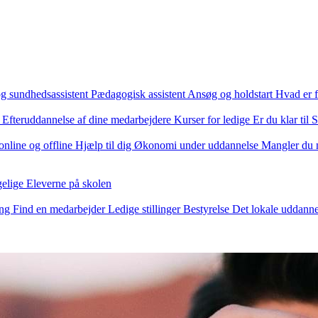
og sundhedsassistent
Pædagogisk assistent
Ansøg og holdstart
Hvad er f
r
Efteruddannelse af dine medarbejdere
Kurser for ledige
Er du klar ti
online og offline
Hjælp til dig
Økonomi under uddannelse
Mangler du 
gelige
Eleverne på skolen
ing
Find en medarbejder
Ledige stillinger
Bestyrelse
Det lokale uddann