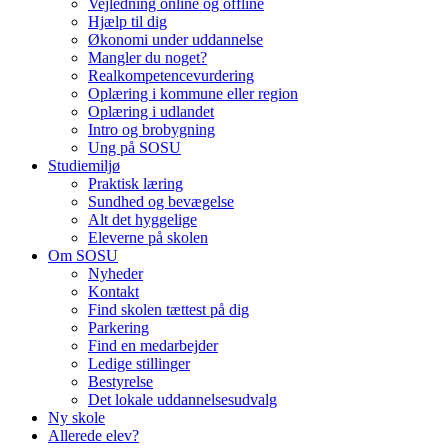
Vejledning online og offline
Hjælp til dig
Økonomi under uddannelse
Mangler du noget?
Realkompetencevurdering
Oplæring i kommune eller region
Oplæring i udlandet
Intro og brobygning
Ung på SOSU
Studiemiljø
Praktisk læring
Sundhed og bevægelse
Alt det hyggelige
Eleverne på skolen
Om SOSU
Nyheder
Kontakt
Find skolen tættest på dig
Parkering
Find en medarbejder
Ledige stillinger
Bestyrelse
Det lokale uddannelsesudvalg
Ny skole
Allerede elev?