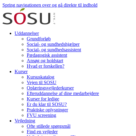
Spring navigationen over og gå direkte til indhold
Uddannelser
Grundforløb
Social- og sundhedshjælper
Social- og sundhedsassistent
Pædagogisk assistent
Ansøg og holdstart
Hvad er forskellen?
Kurser
Kursuskatalog
Vejen til SOSU
Oplæringsvejlederkurser
Efteruddannelse af dine medarbejdere
Kurser for ledige
Er du klar til SOSU?
Praktiske oplysninger
FVU screening
Vejledning
Ofte stillede spørgsmål
Find en vejleder