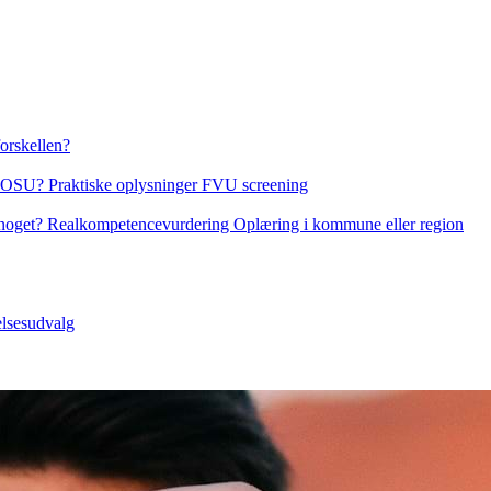
orskellen?
l SOSU?
Praktiske oplysninger
FVU screening
noget?
Realkompetencevurdering
Oplæring i kommune eller region
elsesudvalg