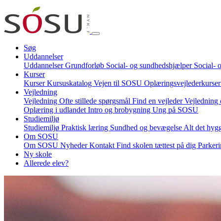
Søg
Uddannelser
Uddannelser
Grundforløb
Social- og sundhedshjælper
Social- 
Kurser
Kurser
Kursuskatalog
Vejen til SOSU
Oplæringsvejlederkurse
Vejledning
Vejledning
Ofte stillede spørgsmål
Find en vejleder
Vejledning 
Oplæring i udlandet
Intro og brobygning
Ung på SOSU
Studiemiljø
Studiemiljø
Praktisk læring
Sundhed og bevægelse
Alt det hyg
Om SOSU
Om SOSU
Nyheder
Kontakt
Find skolen tættest på dig
Parker
Ny skole
Allerede elev?