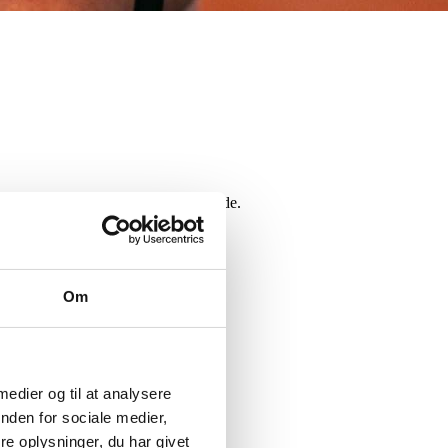
n øverst i højre hjørne på denne side.
Om
 medier og til at analysere
nden for sociale medier,
e oplysninger, du har givet