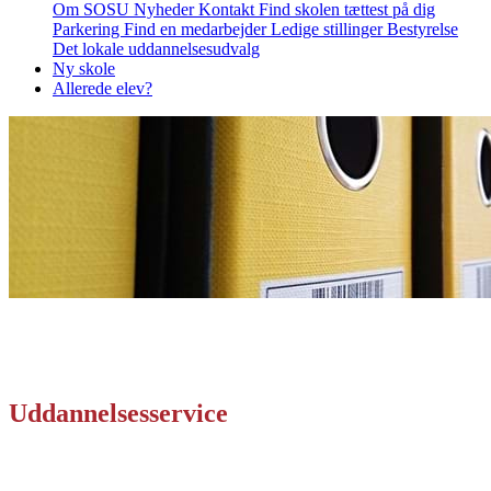
Om SOSU
Nyheder
Kontakt
Find skolen tættest på dig
Parkering
Find en medarbejder
Ledige stillinger
Bestyrelse
Det lokale uddannelsesudvalg
Ny skole
Allerede elev?
Uddannelsesservice