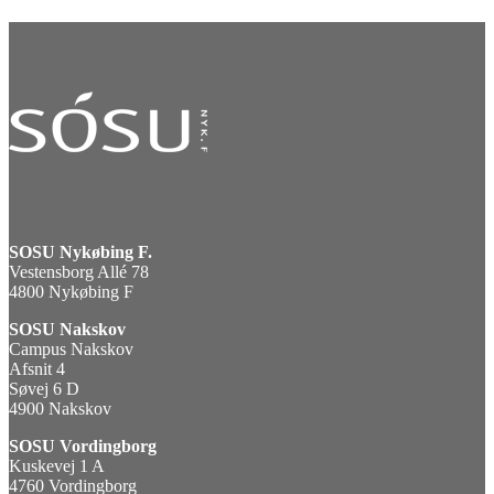
SOSU Nykøbing F.
Vestensborg Allé 78
4800 Nykøbing F
SOSU Nakskov
Campus Nakskov
Afsnit 4
Søvej 6 D
4900 Nakskov
SOSU Vordingborg
Kuskevej 1 A
4760 Vordingborg