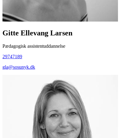
Gitte Ellevang Larsen
Pædagogisk assistentuddannelse
29747189
gla@sosunyk.dk