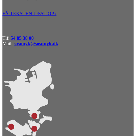
FÅ TEKSTEN LÆST OP ›
Tlf:
54 85 38 00
Mail:
sosunyk@sosunyk.dk