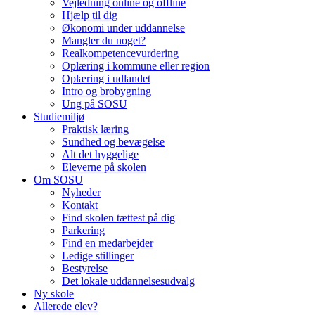
Vejledning online og offline
Hjælp til dig
Økonomi under uddannelse
Mangler du noget?
Realkompetencevurdering
Oplæring i kommune eller region
Oplæring i udlandet
Intro og brobygning
Ung på SOSU
Studiemiljø
Praktisk læring
Sundhed og bevægelse
Alt det hyggelige
Eleverne på skolen
Om SOSU
Nyheder
Kontakt
Find skolen tættest på dig
Parkering
Find en medarbejder
Ledige stillinger
Bestyrelse
Det lokale uddannelsesudvalg
Ny skole
Allerede elev?