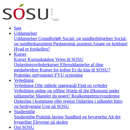
Søg
Uddannelser
Uddannelser
Grundforløb
Social- og sundhedshjælper
Social-
og sundhedsassistent
Pædagogisk assistent
Ansøg og holdstart
Hvad er forskellen?
Kurser
Kurser
Kursuskatalog
Vejen til SOSU
Oplæringsvejlederkurser
Efteruddannelse af dine
medarbejdere
Kurser for ledige
Er du klar til SOSU?
Praktiske oplysninger
FVU screening
Vejledning
Vejledning
Ofte stillede spørgsmål
Find en vejleder
Vejledning online og offline
Hjælp til dig
Økonomi under
uddannelse
Mangler du noget?
Realkompetencevurdering
Oplæring i kommune eller region
Oplæring i udlandet
Intro
og brobygning
Ung på SOSU
Studiemiljø
Studiemiljø
Praktisk læring
Sundhed og bevægelse
Alt det
hyggelige
Eleverne på skolen
Om SOSU