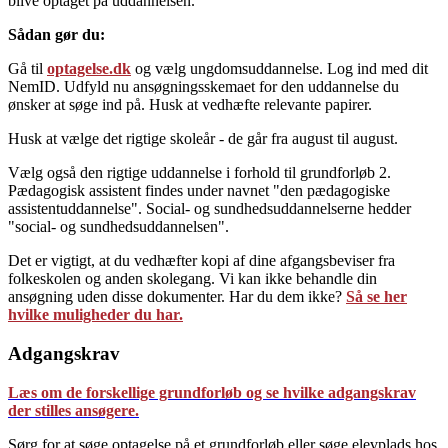
blive optaget på uddannelsen.
Sådan gør du:
Gå til
optagelse.dk
og vælg ungdomsuddannelse. Log ind med dit
NemID. Udfyld nu ansøgningsskemaet for den uddannelse du
ønsker at søge ind på. Husk at vedhæfte relevante papirer.
Husk at vælge det rigtige skoleår - de går fra august til august.
Vælg også den rigtige uddannelse i forhold til grundforløb 2.
Pædagogisk assistent findes under navnet "den pædagogiske
assistentuddannelse". Social- og sundhedsuddannelserne hedder
"social- og sundhedsuddannelsen".
Det er vigtigt, at du vedhæfter kopi af dine afgangsbeviser fra
folkeskolen og anden skolegang. Vi kan ikke behandle din
ansøgning uden disse dokumenter. Har du dem ikke?
Så se her
hvilke muligheder du har.
Adgangskrav
Læs om de forskellige grundforløb og se hvilke adgangskrav
der stilles ansøgere.
Sørg for at søge optagelse på et grundforløb eller søge elevplads hos