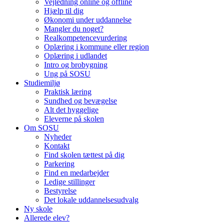
Vejledning online og offline
Hjælp til dig
Økonomi under uddannelse
Mangler du noget?
Realkompetencevurdering
Oplæring i kommune eller region
Oplæring i udlandet
Intro og brobygning
Ung på SOSU
Studiemiljø
Praktisk læring
Sundhed og bevægelse
Alt det hyggelige
Eleverne på skolen
Om SOSU
Nyheder
Kontakt
Find skolen tættest på dig
Parkering
Find en medarbejder
Ledige stillinger
Bestyrelse
Det lokale uddannelsesudvalg
Ny skole
Allerede elev?