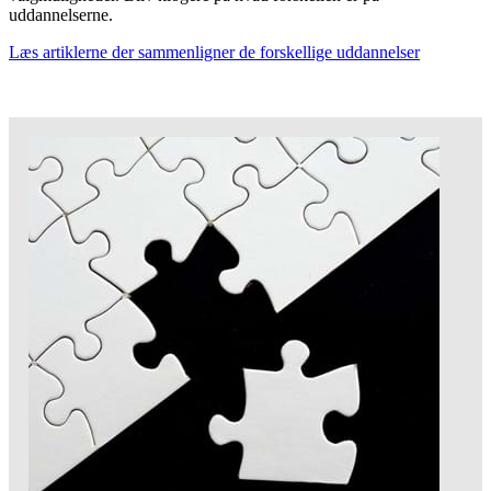
uddannelserne.
Læs artiklerne der sammenligner de forskellige uddannelser