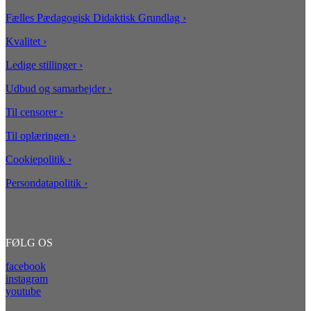
Fælles Pædagogisk Didaktisk Grundlag ›
Kvalitet ›
Ledige stillinger
›
Udbud og samarbejder ›
Til censorer ›
Til oplæringen
›
Cookiepolitik ›
Persondatapolitik ›
FØLG OS
facebook
instagram
youtube