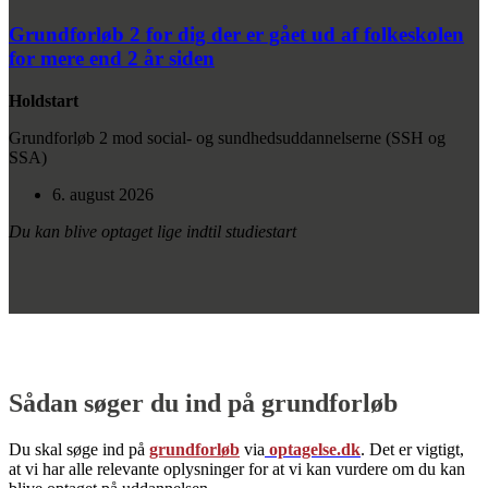
Grundforløb 2 for dig der er gået ud af folkeskolen
for mere end 2 år siden
Holdstart
Grundforløb 2 mod social- og sundhedsuddannelserne (SSH og
SSA)
6. august 2026
Du kan blive optaget lige indtil studiestart
Sådan søger du ind på grundforløb
Du skal søge ind på
grundforløb
via
optagelse.dk
. Det er vigtigt,
at vi har alle relevante oplysninger for at vi kan vurdere om du kan