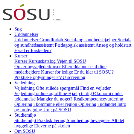
Søg
Uddannelser
Uddannelser
Grundforløb
Social- og sundhedshjælper
Social-
og sundhedsassistent
Pædagogisk assistent
Ansøg og holdstart
Hvad er forskellen?
Kurser
Kurser
Kursuskatalog
Vejen til SOSU
Oplæringsvejlederkurser
Efteruddannelse af dine
medarbejdere
Kurser for ledige
Er du klar til SOSU?
Praktiske oplysninger
FVU screening
Vejledning
Vejledning
Ofte stillede spørgsmål
Find en vejleder
Vejledning online og offline
Hjælp til dig
Økonomi under
uddannelse
Mangler du noget?
Realkompetencevurdering
Oplæring i kommune eller region
Oplæring i udlandet
Intro
og brobygning
Ung på SOSU
Studiemiljø
Studiemiljø
Praktisk læring
Sundhed og bevægelse
Alt det
hyggelige
Eleverne på skolen
Om SOSU