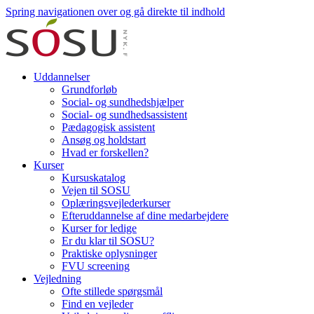
Spring navigationen over og gå direkte til indhold
Uddannelser
Grundforløb
Social- og sundhedshjælper
Social- og sundhedsassistent
Pædagogisk assistent
Ansøg og holdstart
Hvad er forskellen?
Kurser
Kursuskatalog
Vejen til SOSU
Oplæringsvejlederkurser
Efteruddannelse af dine medarbejdere
Kurser for ledige
Er du klar til SOSU?
Praktiske oplysninger
FVU screening
Vejledning
Ofte stillede spørgsmål
Find en vejleder