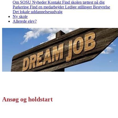
Om SOSU
Nyheder
Kontakt
Find skolen tættest på dig
Parkering
Find en medarbejder
Ledige stillinger
Bestyrelse
Det lokale uddannelsesudvalg
Ny skole
Allerede elev?
Ansøg og holdstart