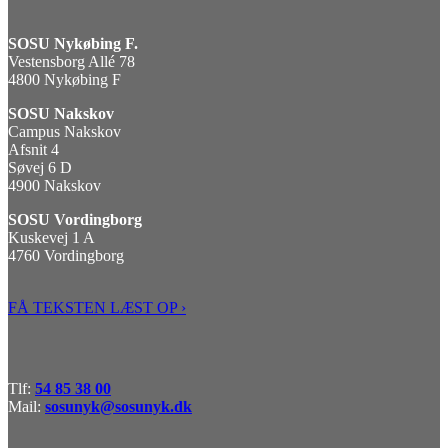
SOSU Nykøbing F.
Vestensborg Allé 78
4800 Nykøbing F
SOSU Nakskov
Campus Nakskov
Afsnit 4
Søvej 6 D
4900 Nakskov
SOSU Vordingborg
Kuskevej 1 A
4760 Vordingborg
FÅ TEKSTEN LÆST OP ›
Tlf:
54 85 38 00
Mail:
sosunyk@sosunyk.dk