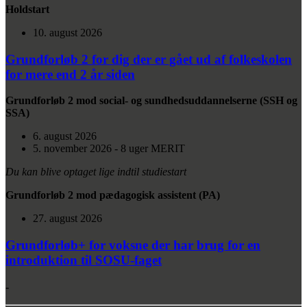
Holdstart
10. august 2026
Grundforløb 2 for dig der er gået ud af folkeskolen
for mere end 2 år siden
Grundforløb 2 mod social- og sundhedsuddannelserne (SSH og
SSA)
6. august 2026
5. november 2026 - 8 uger MERIT
Du kan blive optaget lige indtil studiestart
Grundforløb 2 mod pædagogisk assistent (PA)
27. august 2026
Grundforløb+ for voksne der har brug for en
introduktion til SOSU-faget
-